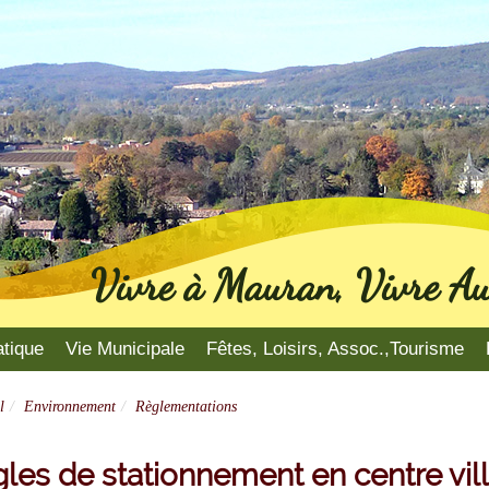
Vivre à Mauran, Vivre Au
atique
Vie Municipale
Fêtes, Loisirs, Assoc.,Tourisme
l
Environnement
Règlementations
les de stationnement en centre vil