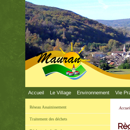
Mauran
Accueil
Le Village
Environnement
Vie Pr
Réseau Assainissement
Accuei
Traitement des déchets
Règ