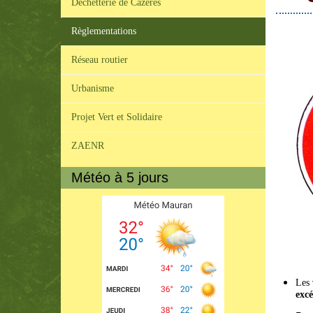
Déchetterie de Cazères
Règlementations
Réseau routier
Urbanisme
Projet Vert et Solidaire
ZAENR
Météo à 5 jours
Les
excé