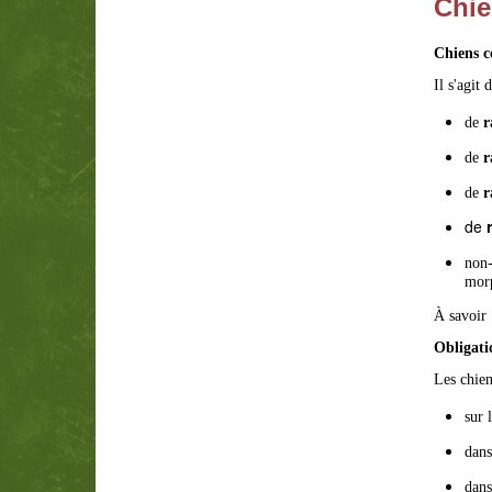
Chie
Chiens c
Il s'agit 
de
r
de
r
de
r
de
r
non-
morp
À savoir 
Obligati
Les chien
sur 
dans
dans