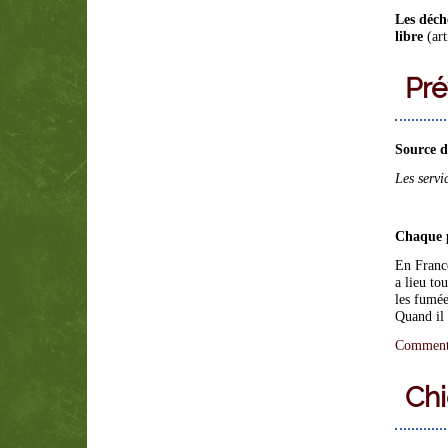
Les déche
libre
(art
Pré
Source de
Les servi
Chaque p
En France
a lieu to
les fumée
Quand il 
Comment é
Chi