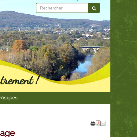
trement !
Risques
lage