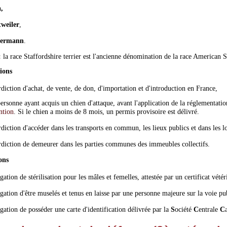
,
weiler
,
ermann
.
:
la race Staffordshire terrier est l'ancienne dénomination de la race American St
ions
rdiction d'achat, de vente, de don, d'importation et d'introduction en France,
ersonne ayant acquis un chien d'attaque, avant l'application de la réglementati
ntion
. Si le chien a moins de 8 mois, un permis provisoire est délivré.
rdiction d'accéder dans les transports en commun, les lieux publics et dans les 
rdiction de demeurer dans les parties communes des immeubles collectifs.
ons
gation de stérilisation pour les mâles et femelles, attestée par un certificat vétér
gation d'être muselés et tenus en laisse par une personne majeure sur la voie p
gation de posséder une carte d'identification délivrée par la
S
ociété
C
entrale
C