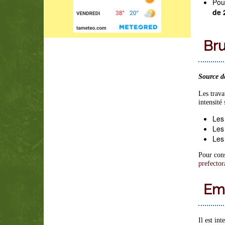
Pou
de 
Bru
Source de
Les trava
intensité
Les
Les
Les
Pour cons
prefector
Emp
Il est in