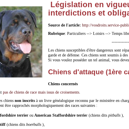
Législation en vigueu
interdictions et oblig
Source de l'article:
http://vosdroits.service-publ
Rubrique
: Particuliers --> Loisirs --> Temps l
------------
Les chiens susceptibles d'être dangereux sont répar
garde et de défense. Ces chiens sont soumis à des m
Si vous voulez posséder un tel animal, vous devez
Chiens d'attaque (1ère c
Chiens concernés
it
pas de chiens de race mais issus de croisements
.
es chiens
non inscrits
à un livre généalogique reconnu par le ministère en charge
nt être rapprochés morphologiquement des races suivantes :
fordshire terrier
ou
American Staffordshire terrie
r (chiens dits
pitbulls
),
iff
(chiens dits
boerbulls
),