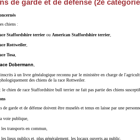
ns de garde et de défense (2è catégori
oncernés
des chiens :
ace Staffordshire terrier
ou
American Staffordshire terrier
,
ace Rottweiler
,
ace Tosa
,
ace Dobermann
,
inscrits à un livre généalogique reconnu par le ministère en charge de l'agricul
hologiquement des chiens de la race Rottweiler.
: le chien de race Staffordshire bull terrier ne fait pas partie des chiens suscept
ons
s de garde et de défense doivent être muselés et tenus en laisse par une personn
la voie publique,
 les transports en commun,
 les lieux publics et, plus généralement, les locaux ouverts au public,