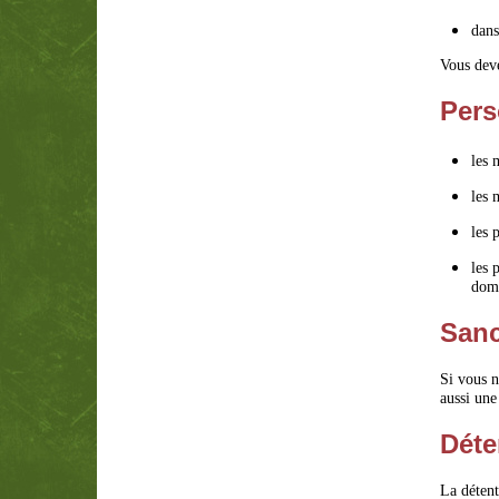
dans
Vous deve
Pers
les 
les 
les 
les 
dome
Sanc
Si vous n
aussi une
Déte
La détent