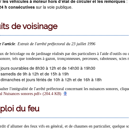
r
les véhicules à moteur hors d’état de circuler et les remorques
: 
24 h consécutives
sur la voie publique.
its de voisinage
 l'article
: Extrait de l'arrêté préfectoral du 23 juillet 1996
ux de bricolage ou de jardinage réalisés par des particuliers à l'aide d'outils ou
 sonore, tels que tondeuses à gazon, tronçonneuses, perceuses, raboteuses, scies 
 jours ouvrables de 8h30 à 12h et de 14h30 à 19h30
 samedis de 9h à 12h et de 15h à 19h
 dimanches et jours fériés de 10h à 12h et de 16h à 18h
ulter l'intégralité de l'arrêté préfectoral concernant les nuisances sonores, cliqu
al Nuisances sonores.pdf» (204.4 KB)
loi du feu
terdit d’allumer des feux vifs en général, et de chaumes en particulier, quelque so