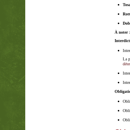
Tosa
Rott
Dob
À noter 
Interdict
Inte
La p
déte
Inte
Inte
Obligati
Obli
Obli
Obli