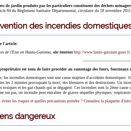
ts de jardin produits par les particuliers constituent des déchets ménagers 
icle 84 du Règlement Sanitaire Départemental, circulaire du 18 novembre 2011
vention des incendies domestique
 l'article:
ces de l'Etat en Haute-Garonne
, site internet
http://www.haute-garonne.gouv.fr
---------------------------------
ropriétaire est tenu de faire procéder au ramonage des fours, fourneaux 
, les incendies domestiques sont une cause majeure d'accidents domestiques: 1
utes les 2 minutes provoquant la mort, des blessures et des destructions. Un in
s toxiques et les gaz chauds qui se dégagent. Ces incendies sont la 2ème cause d
ne tue pas, un incendie peut entraîner de graves séquelles physiques, respiratoi
viter les risques et quelles précautions prendre ? Consultez la plaquette d'info
ens dangereux