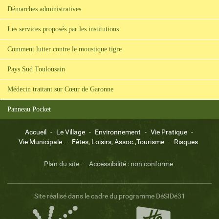
Démarches administratives
Les services proposés par les institutions
Comment lutter contre le moustique tigre
Pays Sud Toulousain
Médecin traitant sur Cœur de Garonne
Panneau Pocket
Accueil
-
Le Village
-
Environnement
-
Vie Pratique
-
Vie Municipale
-
Fêtes, Loisirs, Assoc.,Tourisme
-
Risques
Plan du site
-
Accessibilité : non conforme
Site réalisé dans le cadre du programme DéSIDé31