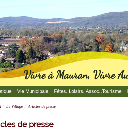
Vivre à Mauran, Vivre Au
atique
Vie Municipale
Fêtes, Loisirs, Assoc.,Tourisme
l
Le Village
Articles de presse
icles de presse