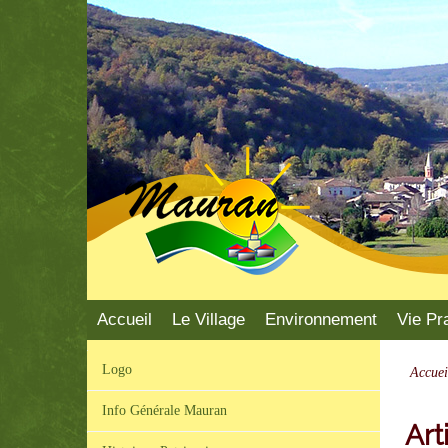
Mauran
Accueil
Le Village
Environnement
Vie Pr
Logo
Accuei
Info Générale Mauran
Art