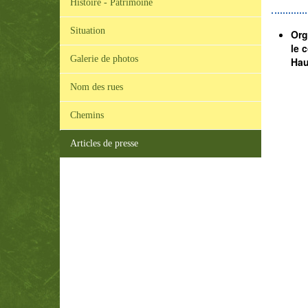
Histoire - Patrimoine
Situation
Org
le 
Galerie de photos
Hau
Nom des rues
Chemins
Articles de presse