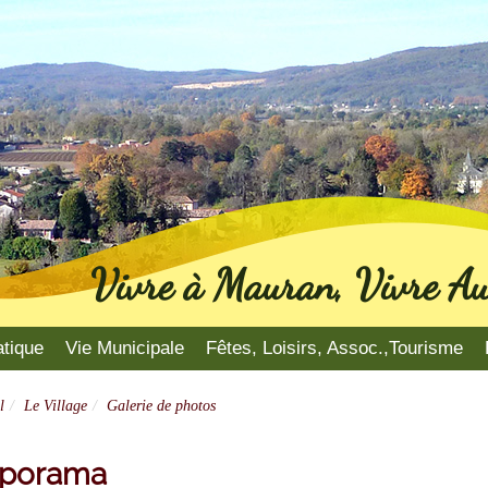
Vivre à Mauran, Vivre Au
atique
Vie Municipale
Fêtes, Loisirs, Assoc.,Tourisme
l
Le Village
Galerie de photos
aporama