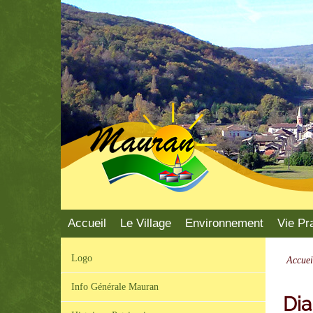
Mauran
Accueil
Le Village
Environnement
Vie Pr
Logo
Accuei
Info Générale Mauran
Di