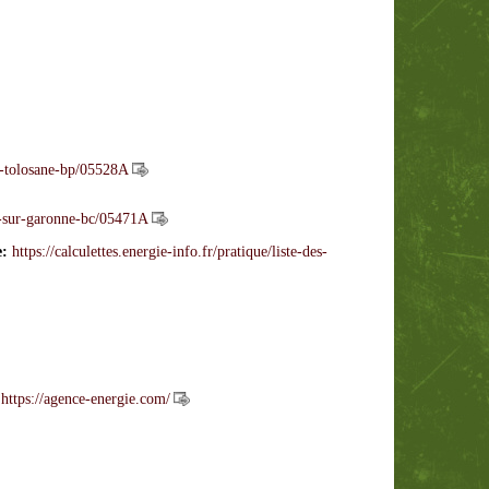
es-tolosane-bp/05528A
es-sur-garonne-bc/05471A
e:
https://calculettes.energie-info.fr/pratique/liste-des-
:
https://agence-energie.com/