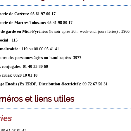
rie de Cazères: 05 61 97 00 17
rie de Martres Tolosane: 05 31 98 80 17
de garde en Midi-Pyrénées
(le soir après 20h, week-end, jours fériés) :
3966
cial
:
115
maltraitée
:
119
ou 08.00.05.41.41
ance des personnes âgées ou handicapées
:
3977
s conjugales:
01 40 33 80 60
e crues:
0820 10 01 10
e Enedis (Ex ERDF, Distribution électricité): 09 72 67 50 31
éros et liens utiles
ries
 05 61 98 81 41