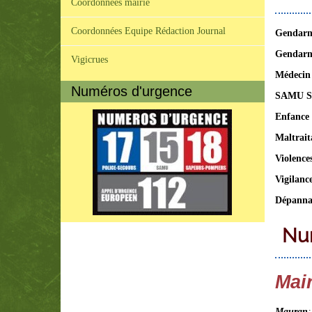
Coordonnées mairie
Coordonnées Equipe Rédaction Journal
Gendarme
Gendarme
Vigicrues
Médecin 
Numéros d'urgence
SAMU So
Enfance 
Maltrait
Violence
Vigilanc
Dépannag
Num
Mai
Mauran
: