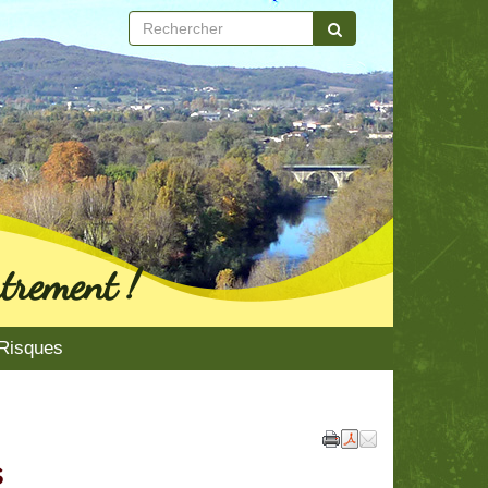
trement !
Risques
s