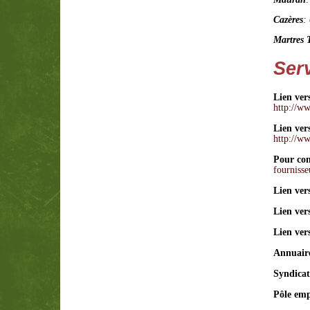
Cazères
:
Martres 
Ser
Lien ver
http://ww
Lien vers
http://ww
Pour con
fournisse
Lien ver
Lien ver
Lien ver
Annuaire
Syndica
Pôle emp