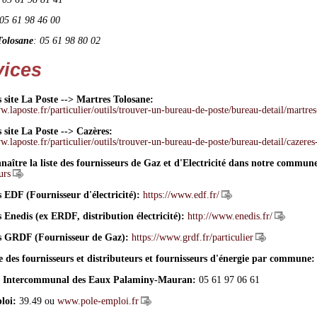
 05 61 98 46 00
Tolosane
: 05 61 98 80 02
vices
s site La Poste --> Martres Tolosane:
w.laposte.fr/particulier/outils/trouver-un-bureau-de-poste/bureau-detail/martr
 site La Poste --> Cazères:
w.laposte.fr/particulier/outils/trouver-un-bureau-de-poste/bureau-detail/cazer
naître la liste des fournisseurs de Gaz et d'Electricité dans notre commun
urs
s EDF (Fournisseur d'électricité):
https://www.edf.fr/
s Enedis (ex ERDF, distribution électricité):
http://www.enedis.fr/
s GRDF (Fournisseur de Gaz):
https://www.grdf.fr/particulier
 des fournisseurs et distributeurs et fournisseurs d'énergie par commune
t Intercommunal des Eaux Palaminy-Mauran:
05 61 97 06 61
loi:
39.49 ou
www.pole-emploi.fr