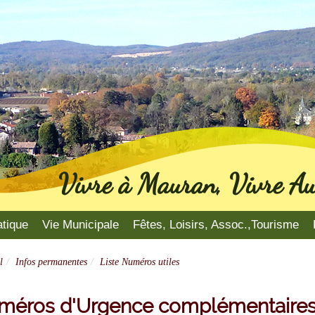
Vivre à Mauran, Vivre Au
atique
Vie Municipale
Fêtes, Loisirs, Assoc.,Tourisme
l
Infos permanentes
Liste Numéros utiles
méros d'Urgence complémentaire