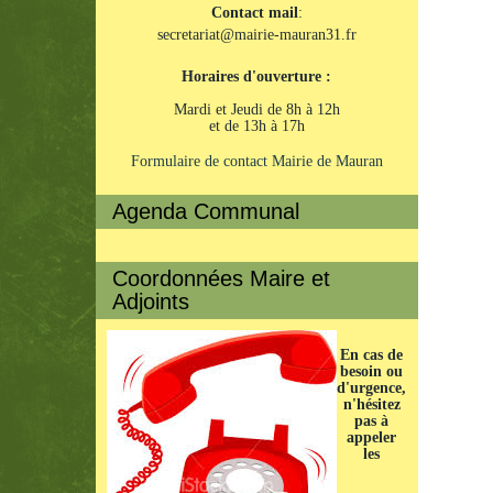
Contact mail
:
secretariat@mairie-mauran31.fr
Horaires d'ouverture :
Mardi et Jeudi de 8h à 12h
et de 13h à 17h
Formulaire de contact Mairie de Mauran
Agenda Communal
Coordonnées Maire et
Adjoints
En cas de
besoin ou
d'urgence,
n'hésitez
pas à
appeler
les