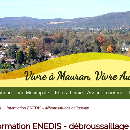
Vivre à Mauran, Vivre Au
atique
Vie Municipale
Fêtes, Loisirs, Assoc.,Tourisme
l
Information ENEDIS - débroussaillage obligatoire
ormation ENEDIS - débroussaillage 